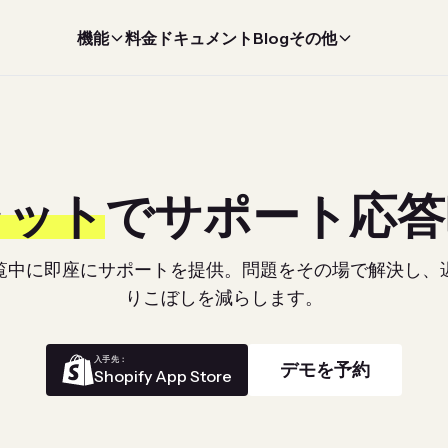
機能
料金
ドキュメント
Blog
その他
ャット
でサポート応答
覧中に即座にサポートを提供。問題をその場で解決し、
りこぼしを減らします。
入手先：
デモを予約
Shopify App Store