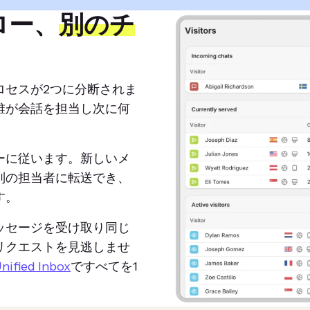
ロー、
別のチ
ロセスが2つに分断されま
誰が会話を担当し次に何
ーに従います。新しいメ
別の担当者に転送でき、
す。
ッセージを受け取り同じ
リクエストを見逃しませ
nified Inbox
ですべてを1