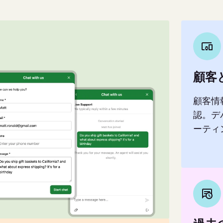
顧客
顧客情
認。デ
ーティ