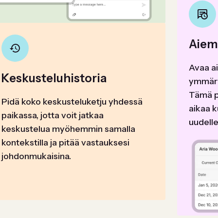
Aiem
Avaa a
Keskusteluhistoria
ymmärtä
Tämä p
Pidä koko keskusteluketju yhdessä
aikaa 
paikassa, jotta voit jatkaa
uudelle
keskustelua myöhemmin samalla
kontekstilla ja pitää vastauksesi
johdonmukaisina.