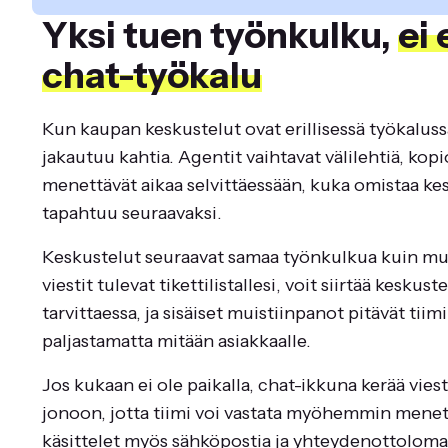
Yksi tuen työnkulku,
ei 
chat-työkalu
Kun kaupan keskustelut ovat erillisessä työkaluss
jakautuu kahtia. Agentit vaihtavat välilehtiä, kopio
menettävät aikaa selvittäessään, kuka omistaa ke
tapahtuu seuraavaksi.
Keskustelut seuraavat samaa työnkulkua kuin mu
viestit tulevat tikettilistallesi, voit siirtää keskust
tarvittaessa, ja sisäiset muistiinpanot pitävät tiimi
paljastamatta mitään asiakkaalle.
Jos kukaan ei ole paikalla, chat-ikkuna kerää viest
jonoon, jotta tiimi voi vastata myöhemmin menet
käsittelet myös sähköpostia ja yhteydenottoloma