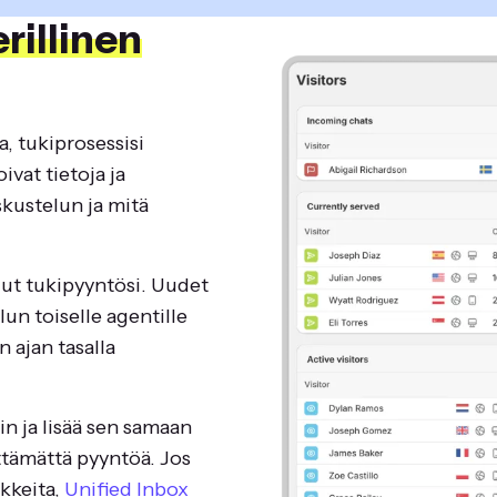
erillinen
a, tukiprosessisi
ivat tietoja ja
skustelun ja mitä
ut tukipyyntösi. Uudet
elun toiselle agentille
n ajan tasalla
in ja lisää sen samaan
tämättä pyyntöä. Jos
kkeita,
Unified Inbox