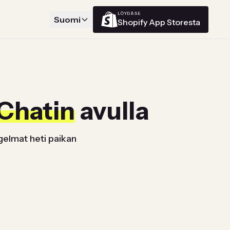
LÖYDÄ SE
Suomi
Shopify App Storesta
 Chatin
avulla
gelmat heti paikan