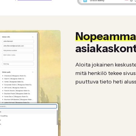
Nopeammat
asiakaskont
Aloita jokainen keskustel
mitä henkilö tekee sivus
puuttuva tieto heti alus