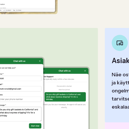
Asiak
Näe ost
ja käyt
ongelma
tarvits
eskalaa