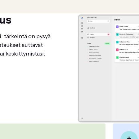
us
i, tärkeintä on pysyä
astaukset auttavat
i keskittymistäsi.