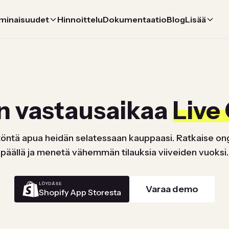
minaisuudet
Hinnoittelu
Dokumentaatio
Blog
Lisää
n vastausaikaa
Live
litöntä apua heidän selatessaan kauppaasi. Ratkaise on
päällä ja menetä vähemmän tilauksia viiveiden vuoksi.
LÖYDÄ SE
Varaa demo
Shopify App Storesta