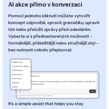
AI akce přímo v konverzaci
Pomocí jednoho kliknutí můžete vytvořit
koncept odpovědi, opravit gramatiku, upravit
tón nebo přeložit zprávy před odesláním.
Vyberte si z přednastavených možností –
formálnější, přátelštější nebo stručnější styl –
bez nutnosti cokoliv přepisovat.
It's a simple assist that helps you stay