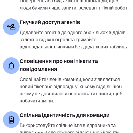
Повернень або будь-якої іншої команди, щоб
люди бачили лише запити, релевантні їхній роботі.
Гнучкий доступ агентів
Додавайте агентів до одного або кількох відділів
залежно від їхньої ролі та тримайте
відповідальності чіткими без додаткових таблиць.
Сповіщення про нові тікети та
повідомлення
Сповіщайте членів команди, коли з'являється
новий тікет або відповідь у їхньому відділі, щоб
нікому не доводилося оновлювати списки, щоб
побачити зміни.
Спільна ідентичність для команди
Використовуйте спільне ім'я відправника та
підпис email для кожного відділу, щоб клієнти