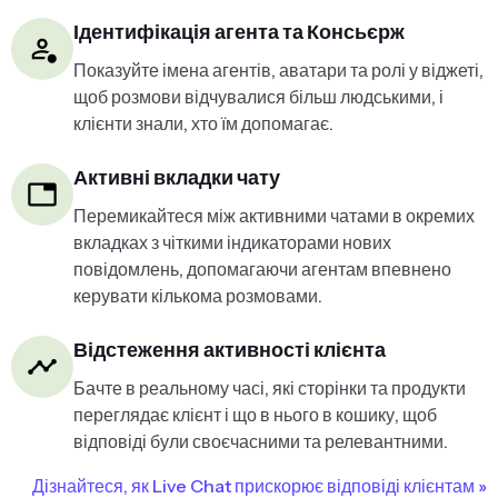
Ідентифікація агента та Консьєрж
Показуйте імена агентів, аватари та ролі у віджеті,
щоб розмови відчувалися більш людськими, і
клієнти знали, хто їм допомагає.
Активні вкладки чату
Перемикайтеся між активними чатами в окремих
вкладках з чіткими індикаторами нових
повідомлень, допомагаючи агентам впевнено
керувати кількома розмовами.
Відстеження активності клієнта
Бачте в реальному часі, які сторінки та продукти
переглядає клієнт і що в нього в кошику, щоб
відповіді були своєчасними та релевантними.
Дізнайтеся, як Live Chat прискорює відповіді клієнтам »