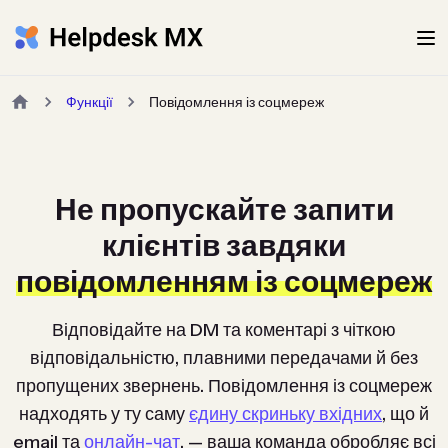
Функції
Повідомлення із соцмереж
Не пропускайте запити
клієнтів завдяки
повідомленням із соцмереж
Відповідайте на DM та коментарі з чіткою
відповідальністю, плавними передачами й без
пропущених звернень. Повідомлення із соцмереж
надходять у ту саму
єдину скриньку вхідних
, що й
email та
онлайн-чат
, — ваша команда обробляє всі