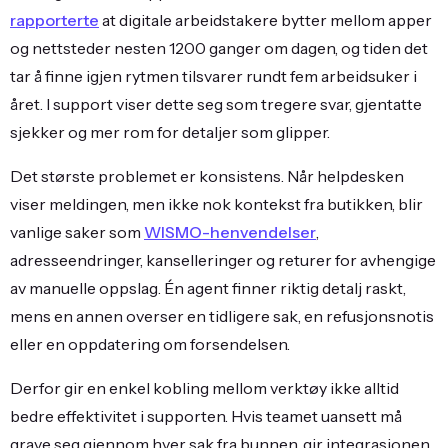
rapporterte
at digitale arbeidstakere bytter mellom apper
og nettsteder nesten 1200 ganger om dagen, og tiden det
tar å finne igjen rytmen tilsvarer rundt fem arbeidsuker i
året. I support viser dette seg som tregere svar, gjentatte
sjekker og mer rom for detaljer som glipper.
Det største problemet er konsistens. Når helpdesken
viser meldingen, men ikke nok kontekst fra butikken, blir
vanlige saker som
WISMO-henvendelser
,
adresseendringer, kanselleringer og returer for avhengige
av manuelle oppslag. Én agent finner riktig detalj raskt,
mens en annen overser en tidligere sak, en refusjonsnotis
eller en oppdatering om forsendelsen.
Derfor gir en enkel kobling mellom verktøy ikke alltid
bedre effektivitet i supporten. Hvis teamet uansett må
grave seg gjennom hver sak fra bunnen, gir integrasjonen