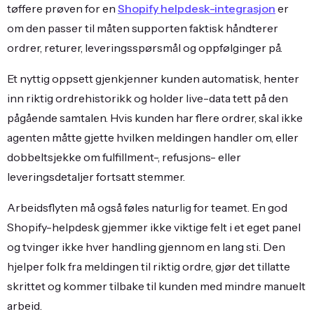
tøffere prøven for en
Shopify helpdesk-integrasjon
er
om den passer til måten supporten faktisk håndterer
ordrer, returer, leveringsspørsmål og oppfølginger på.
Et nyttig oppsett gjenkjenner kunden automatisk, henter
inn riktig ordrehistorikk og holder live-data tett på den
pågående samtalen. Hvis kunden har flere ordrer, skal ikke
agenten måtte gjette hvilken meldingen handler om, eller
dobbeltsjekke om fulfillment-, refusjons- eller
leveringsdetaljer fortsatt stemmer.
Arbeidsflyten må også føles naturlig for teamet. En god
Shopify-helpdesk gjemmer ikke viktige felt i et eget panel
og tvinger ikke hver handling gjennom en lang sti. Den
hjelper folk fra meldingen til riktig ordre, gjør det tillatte
skrittet og kommer tilbake til kunden med mindre manuelt
arbeid.