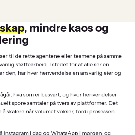
rskap
, mindre kaos og
lering
lser til de rette agentene eller teamene på samme
nlig støttearbeid. I stedet for at alle ser en
er den, har hver henvendelse en ansvarlig eier og
ågår, hva som er besvart, og hvor henvendelser
elt spore samtaler på tvers av plattformer. Det
re å skalere når volumet vokser, fordi prosessen
på Instagram i dag og WhatsApp i morgen, og