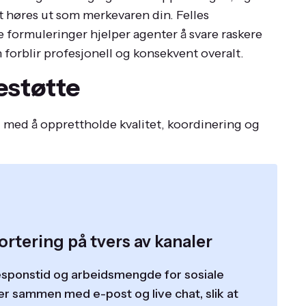
t høres ut som merkevaren din. Felles
e formuleringer hjelper agenter å svare raskere
orblir profesjonell og konsekvent overalt.
estøtte
g med å opprettholde kvalitet, koordinering og
rtering på tvers av kanaler
esponstid og arbeidsmengde for sosiale
er sammen med e-post og live chat, slik at