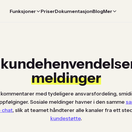
Funksjoner
Priser
Dokumentasjon
Blog
Mer
 kundehenvendels
meldinger
 kommentarer med tydeligere ansvarsfordeling, smidi
ppfølginger. Sosiale meldinger havner i den samme
sa
e chat
, slik at teamet håndterer alle kanaler fra ett st
kundestøtte
.