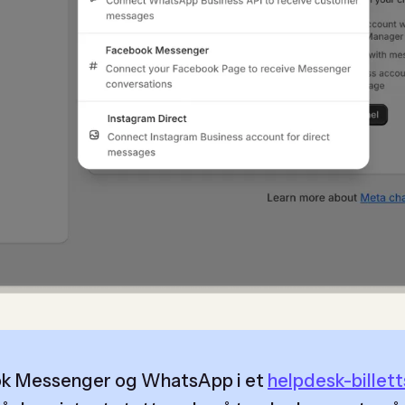
ook Messenger og WhatsApp i et
helpdesk-billet