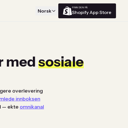
FINN DEN PÅ
Norsk
Shopify App Store
er med
sosiale
gere overlevering
mlede innboksen
ed — ekte
omnikanal