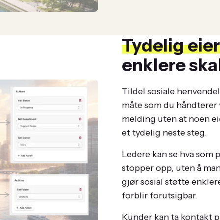
Tydelig eie
enklere ska
Tildel sosiale henvende
måte som du håndterer va
melding uten at noen ei
et tydelig neste steg.
Ledere kan se hva som p
stopper opp, uten å manu
gjør sosial støtte enkle
forblir forutsigbar.
Kunder kan ta kontakt 