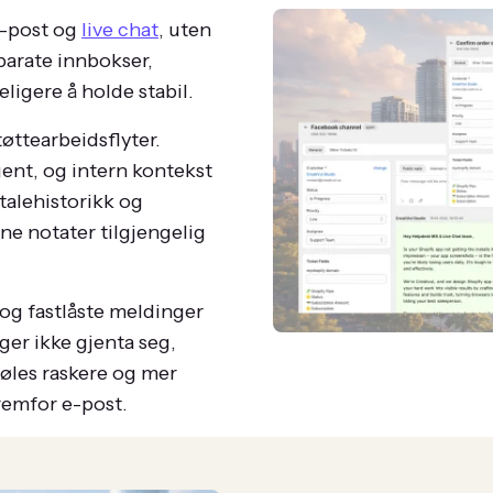
e-post og
live chat
, uten
parate innbokser,
eligere å holde stabil.
tøttearbeidsflyter.
agent, og intern kontekst
mtalehistorikk og
ne notater tilgjengelig
og fastlåste meldinger
ger ikke gjenta seg,
føles raskere og mer
remfor e-post.