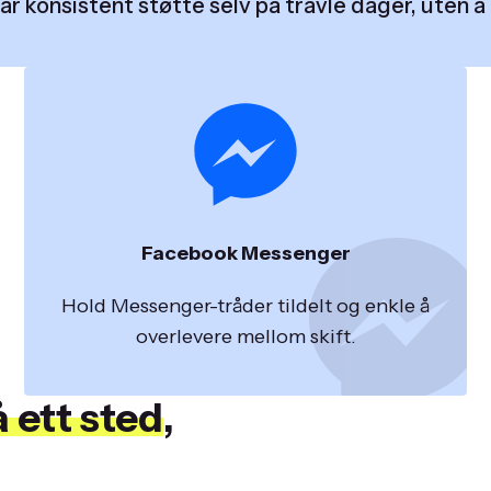
konsistent støtte selv på travle dager, uten å 
Facebook Messenger
Hold Messenger-tråder tildelt og enkle å
overlevere mellom skift.
 ett sted
,