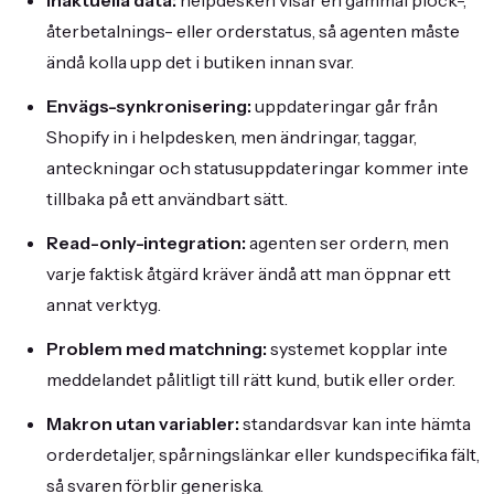
Inaktuella data:
helpdesken visar en gammal plock-,
återbetalnings- eller orderstatus, så agenten måste
ändå kolla upp det i butiken innan svar.
Envägs-synkronisering:
uppdateringar går från
Shopify in i helpdesken, men ändringar, taggar,
anteckningar och statusuppdateringar kommer inte
tillbaka på ett användbart sätt.
Read-only-integration:
agenten ser ordern, men
varje faktisk åtgärd kräver ändå att man öppnar ett
annat verktyg.
Problem med matchning:
systemet kopplar inte
meddelandet pålitligt till rätt kund, butik eller order.
Makron utan variabler:
standardsvar kan inte hämta
orderdetaljer, spårningslänkar eller kundspecifika fält,
så svaren förblir generiska.