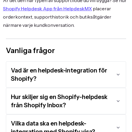
Är det den här typen av supportflöde du vill bygga? Se hur
Shopify Helpdesk App från HelpdeskMX
placerar
orderkontext, supporthistorik och butiksåtgärder
närmare varje kundkonversation.
Vanliga frågor
Vad är en helpdesk-integration för
Shopify?
Hur skiljer sig en Shopify-helpdesk
från Shopify Inbox?
Vilka data ska en helpdesk-
integration med Shopify visa?