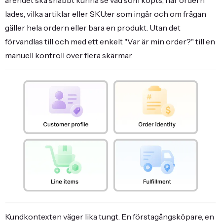
ärendet ska snabbt kunna se vad som köpts, när ordern
lades, vilka artiklar eller SKU:er som ingår och om frågan
gäller hela ordern eller bara en produkt. Utan det
förvandlas till och med ett enkelt "Var är min order?" till en
manuell kontroll över flera skärmar.
Kundkontexten väger lika tungt. En förstagångsköpare, en