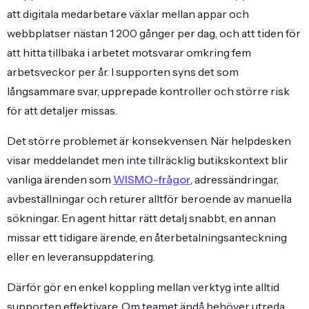
att digitala medarbetare växlar mellan appar och
webbplatser nästan 1 200 gånger per dag, och att tiden för
att hitta tillbaka i arbetet motsvarar omkring fem
arbetsveckor per år. I supporten syns det som
långsammare svar, upprepade kontroller och större risk
för att detaljer missas.
Det större problemet är konsekvensen. När helpdesken
visar meddelandet men inte tillräcklig butikskontext blir
vanliga ärenden som
WISMO-frågor
, adressändringar,
avbeställningar och returer alltför beroende av manuella
sökningar. En agent hittar rätt detalj snabbt, en annan
missar ett tidigare ärende, en återbetalningsanteckning
eller en leveransuppdatering.
Därför gör en enkel koppling mellan verktyg inte alltid
supporten effektivare. Om teamet ändå behöver utreda