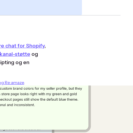
ive chat for Shopify
,
kanal-støtte
og
ripting og en
 og Re:amaze
.