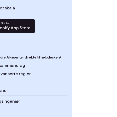
or skala
 DEN PÅ
opify App Store
re AI-agenter direkte til helpdesken)
t-sammendrag
avanserte regler
oner
gsingeniør