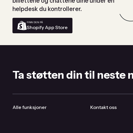
billettene og chattene dine under én
helpdesk du kontrollerer.
FINN DEN PÅ
Shopify App Store
Ta støtten din til neste 
Alle funksjoner
Kontakt oss