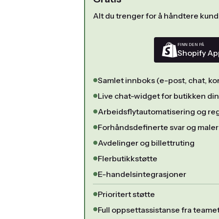
Alt du trenger for å håndtere kun
FINN DEN PÅ
Shopify Ap
Samlet innboks (e-post, chat, k
Live chat-widget for butikken din
Arbeidsflytautomatisering og reg
Forhåndsdefinerte svar og maler
Avdelinger og billettruting
Flerbutikkstøtte
E-handelsintegrasjoner
Prioritert støtte
Full oppsettassistanse fra teamet