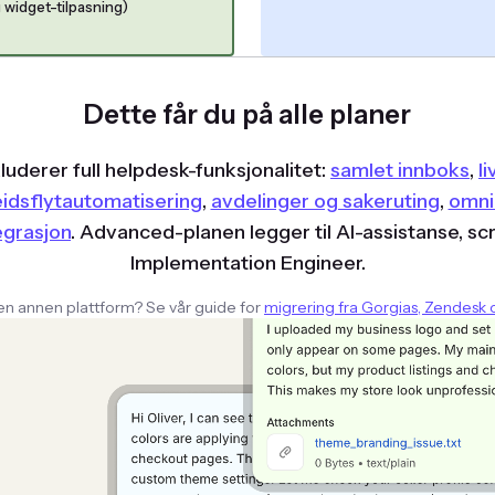
g widget-tilpasning)
Dette får du på alle planer
uderer full helpdesk-funksjonalitet:
samlet innboks
,
l
idsflytautomatisering
,
avdelinger og sakeruting
,
omni
egrasjon
. Advanced-planen legger til AI-assistanse, sc
Implementation Engineer.
en annen plattform? Se vår guide for
migrering fra Gorgias, Zendesk