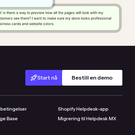
Start nå
Bestill en demo
 betingelser
Shopify Helpdesk-app
ge Base
Migrering til Helpdesk MX