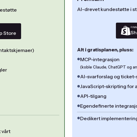
AI-drevet kundestøtte i st
destøtte
FINN
Sh
p Store
Alt i gratisplanen, pluss:
ontaktskjemaer)
MCP-integrasjon
(koble Claude, ChatGPT og and
ler
AI-svarforslag og ticke
JavaScript-skripting for 
API-tilgang
Egendefinerte integrasj
Dedikert implementerin
 vårt