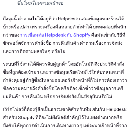
ขึ้นใหม่ในหลายหน้าจอ
ถึงจุดนี้ คำถามไม่ได้อยู่ที่ว่า Helpdesk แสดงข้อมูลของร้านได้
บ้างหรือเปล่า เพราะเครื่องมือหลายตัวก็ทำได้ บททดสอบที่หนัก
กว่าของ
การเชื่อมต่อ Helpdesk กับ Shopify
คือมันเข้ากับวิธีที่
ซัพพอร์ตจัดการคำสั่งซื้อ การคืนสินค้า คำถามเรื่องการจัดส่ง
และการติดตามผลจริง ๆ หรือไม่
ระบบที่ใช้งานได้ดีควรจับคู่ลูกค้าโดยอัตโนมัติ ดึงประวัติคำสั่ง
ซื้อที่ถูกต้องเข้ามา และวางข้อมูลเรียลไทม์ไว้ใกล้บทสนทนาที่
กำลังคุยอยู่ ถ้าผู้ซื้อมีหลายออเดอร์ เจ้าหน้าที่ก็ไม่ควรต้องเดาว่า
ข้อความหมายถึงคำสั่งซื้อใด หรือต้องเช็กซ้ำว่าข้อมูลการเตรี
ยมสินค้า การคืนเงิน หรือการจัดส่งยังเป็นปัจจุบันหรือไม่
เวิร์กโฟลว์ก็ต้องรู้สึกเป็นธรรมชาติสำหรับทีมเช่นกัน Helpdesk
สำหรับ Shopify ที่ดีจะไม่ฝังฟิลด์สำคัญไว้ในแผงต่างหากหรือ
บังคับให้ทุกการดำเนินการเดินทางยาว ๆ แต่จะพาเจ้าหน้าที่จาก