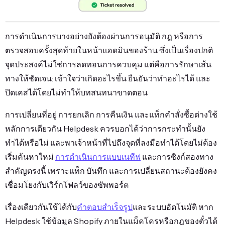
การดำเนินการบางอย่างยังต้องผ่านการอนุมัติ กฎ หรือการ
ตรวจสอบครั้งสุดท้ายในหน้าแอดมินของร้าน ซึ่งเป็นเรื่องปกติ
จุดประสงค์ไม่ใช่การลดทอนการควบคุม แต่คือการรักษาเส้น
ทางให้ชัดเจน: เข้าใจว่าเกิดอะไรขึ้น ยืนยันว่าทำอะไรได้ และ
ปิดเคสได้โดยไม่ทำให้บทสนทนาขาดตอน
การเปลี่ยนที่อยู่ การยกเลิก การคืนเงิน และแท็กคำสั่งซื้อต่างใช้
หลักการเดียวกัน Helpdesk ควรบอกได้ว่าการกระทำนั้นยัง
ทำได้หรือไม่ และพาเจ้าหน้าที่ไปถึงจุดที่ลงมือทำได้โดยไม่ต้อง
เริ่มค้นหาใหม่
การดำเนินการแบบเนทีฟ
และการซิงก์สองทาง
สำคัญตรงนี้ เพราะแท็ก บันทึก และการเปลี่ยนสถานะต้องยังคง
เชื่อมโยงกับเวิร์กโฟลว์ของซัพพอร์ต
เรื่องเดียวกันใช้ได้กับ
คำตอบสำเร็จรูป
และระบบอัตโนมัติ หาก
Helpdesk ใช้ข้อมูล Shopify ภายในแม็คโครหรือกฎของตั๋วได้