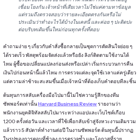
เชื่อมโยงกัน เจ้าหน้าที่เสียเวลาไม่ใช่แค่ตามหาข้อมูล
แต่รวมถึงตรวจสอบว่ารายละเอียดตรงกันหรือไม่
ประเมินว่าทำอะไรได้บ้างในเคสนี้ และค่อย ๆ ปะติดปะ
ต่อบริบทเดิมขึ้นใหม่ก่อนทุกครั้งที่ตอบ
คำถามง่าย ๆ เกี่ยวกับคำสั่งซื้อกลายเป็นชุดการตัดสินใจย่อย ๆ
ได้รวดเร็ว พัสดุพร้อมจัดส่งแล้วหรือยัง ลิงก์ติดตามใช้งานได้
ไหม ผู้ซื้อขอเปลี่ยนแปลงก่อนส่งหรือเปล่า เริ่มกระบวนการคืน
เงินไปก่อนหน้านี้แล้วไหม การตรวจแต่ละจุดใช้เวลาแค่ครู่เดียว
แต่ความล่าช้าจะสะสมขึ้นเมื่อเจ้าหน้าที่ต้องเก็บคำตอบทีละชิ้น
ต้นทุนการสลับเครื่องมือไปมานี้ไม่ใช่ความรู้สึกของทีม
ซัพพอร์ตเท่านั้น
Harvard Business Review
รายงานว่า
พนักงานยุคดิจิทัลสลับไปมาระหว่างแอปและเว็บไซต์เกือบ
1,200 ครั้งต่อวัน และเวลาที่ใช้เพื่อกลับเข้าสู่จังหวะงานเดิมรวม
แล้วราว 5 สัปดาห์ทำงานต่อปี ในงานซัพพอร์ต ต้นทุนนี้ปรากฏ
ในรูปของการตอบที่ช้าลง การตรวจซ้ำ และโอกาสที่ราย