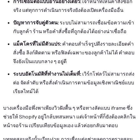
การเชื่อมต่อแบบอ่านอย่างเดียว:
เจ้าหน้าที่เห็นคำสั่งซื้อก็
จริง แต่ทุกการดำเนินการจริงยังต้องเปิดเครื่องมืออื่น
ปัญหาการจับคู่ตัวตน:
ระบบไม่สามารถเชื่อมข้อความเข้า
กับลูกค้า ร้าน หรือคำสั่งซื้อที่ถูกต้องได้อย่างน่าเชื่อถือ
แม็คโครที่ไม่มีตัวแปร:
คำตอบสำเร็จรูปดึงรายละเอียดคำ
สั่งซื้อ ลิงก์ติดตาม หรือฟิลด์เฉพาะของลูกค้าไม่ได้ คำตอบ
จึงยังเป็นแบบกลาง ๆ อยู่ดี
ระบบอัตโนมัติที่ทำงานไม่เต็มที่:
เวิร์กโฟลว์ไม่สามารถส่ง
ต่อ จัดลำดับ หรือสั่งดำเนินการตามข้อมูลเชิงพาณิชย์แบบ
เรียลไทม์ได้
บางเครื่องมือพึ่งพาเพียงวิวฝังตื้น ๆ หรือทางลัดแบบ iframe ซึ่ง
ช่วยให้ Shopify อยู่ใกล้บทสนทนา แต่เจ้าหน้าที่ก็ยังต้องคลิกใน
หน้าจอร้าน เปรียบเทียบข้อมูลเอง แล้วค่อยกลับมาตอบ
บททดสอบจริงนั้นเรียบง่าย: การเชื่อมต่อช่วยลดการตรวจสอบ