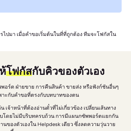
ารไปมา เมื่อคำขอเริ่มต้นในที่ที่ถูกต้อง ทีมจะโฟกัสใน
ห้
โฟกัส
กับคิวของตัวเอง
พพอร์ต ฝ่ายขาย การคืนสินค้า ขายส่ง หรือฟังก์ชันอื่นๆ
นเฉพาะกับคำขอที่ตรงกับบทบาทของตน
กัน เจ้าหน้าที่ต้องอ่านตั๋วที่ไม่เกี่ยวข้อง เปลี่ยนเส้นทาง
บโดยไม่มีบริบทครบถ้วน การมีแผนกซัพพอร์ตแยกกัน
ทำงานของตัวเองใน Helpdesk เดียว ซึ่งลดความวุ่นวาย