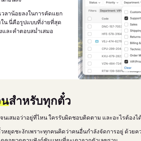
่ใช้เวลาน้อยลงในการคัดแยก
 นี่คือรูปแบบที่ง่ายที่สุด
นลงและคำตอบสม่ำเสมอ
จน
สำหรับทุกตั๋ว
เจนเสมอว่าอยู่ที่ไหน ใครรับผิดชอบติดตาม และอะไรต้องไ
๋วหยุดชะงักเพราะทุกคนคิดว่าคนอื่นกำลังจัดการอยู่ ด้วยค
นจุดคอขวดตามฟังก์ชันแทนที่จะเดาจากตัวเลขรวม