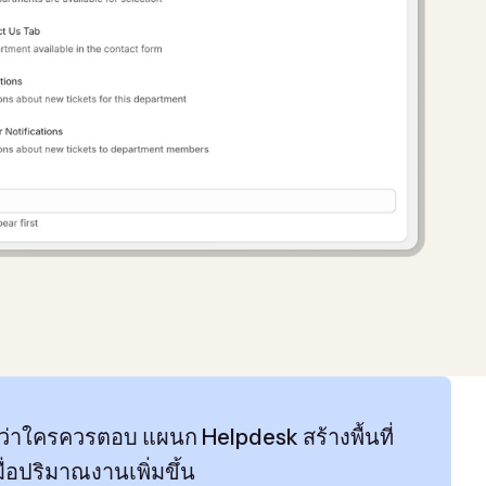
จว่าใครควรตอบ แผนก Helpdesk สร้างพื้นที่
่อปริมาณงานเพิ่มขึ้น