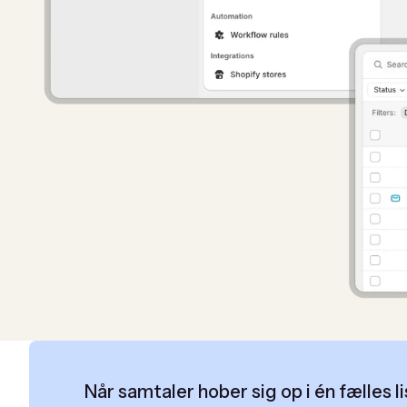
Når samtaler hober sig op i én fælles 