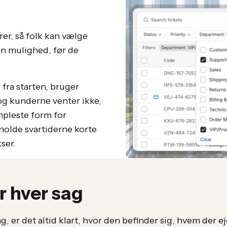
rer, så folk kan vælge
en mulighed, før de
fra starten, bruger
og kunderne venter ikke,
mpleste form for
 holde svartiderne korte
ser.
r hver sag
, er det altid klart, hvor den befinder sig, hvem der 