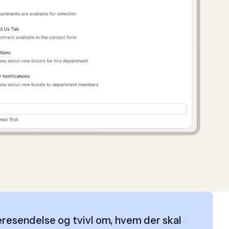
deresendelse og tvivl om, hvem der skal