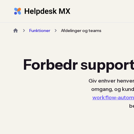
Funktioner
Afdelinger og teams
Forbedr suppor
Giv enhver henvend
omgang, og kunde
workflow-automa
b