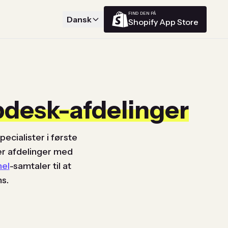
FIND DEN PÅ
Dansk
Shopify App Store
pdesk-afdelinger
ecialister i første
er afdelinger med
el
-samtaler til at
s.