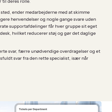
til deres rolle.
ét sted, ender medarbejderne med at skimme
rigere henvendelser og nogle gange svare uden
rate supportafdelinger får hver gruppe sit eget
esk, hvilket reducerer støj og gør det daglige
kerte svar, færre unødvendige overdragelser og et
fuldt svar fra den rette specialist, især når