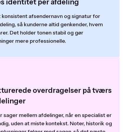
s identitet per afdeling
 konsistent afsendernavn og signatur for
fdeling, så kunderne altid genkender, hvem
rer. Det holder tonen stabil og gør
ninger mere professionelle.
kturerede overdragelser på tværs
delinger
 sager mellem afdelinger, når en specialist er
ig, uden at miste kontekst. Noter, historik og
plysninger følger med sagen, så det næste