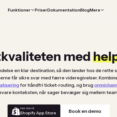
Funktioner
Priser
Dokumentation
Blog
Mere
tkvaliteten med
hel
else en klar destination, så den lander hos de rette sp
rne får sikre svar med færre videregivelser. Kombin
tisering
for håndfri ticket-routing, og brug
omnichann
evare konteksten, når sager bevæger sig mellem team
FIND DEN PÅ
Book en demo
Shopify App Store