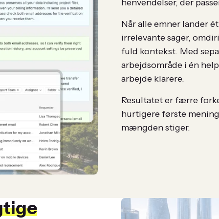
henvendelser, der passer 
Når alle emner lander 
irrelevante sager, omdi
fuld kontekst. Med sepa
arbejdsområde i én helpd
arbejde klarere.
Resultatet er færre for
hurtigere første menings
mængden stiger.
gtige