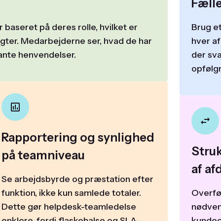
Fælle
r baseret på deres rolle, hvilket er
Brug et
gter. Medarbejderne ser, hvad de har
hver a
vante henvendelser.
der sva
opfølg
Rapportering og synlighed
Stru
på teamniveau
af af
Se arbejdsbyrde og præstation efter
funktion, ikke kun samlede totaler.
Overfør
Dette gør helpdesk-teamledelse
nødvend
enklere, fordi flaskehalse og SLA-
kundeo