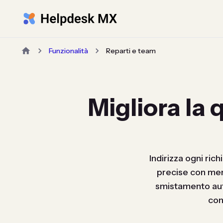
Funzionalità
Reparti e team
Migliora la 
Indirizza ogni rich
precise con men
smistamento aut
con