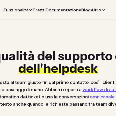
Funzionalità
Prezzi
Documentazione
Blog
Altro
qualità del supporto
dell'helpdesk
iesta al team giusto fin dal primo contatto, così i clien
o passaggi di mano. Abbina i reparti a
workflow di au
omatico dei ticket e usa le conversazioni
omnicanale
testo anche quando le richieste passano tra team dive