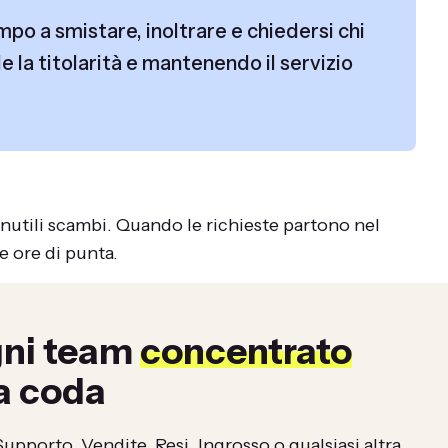
po a smistare, inoltrare e chiedersi chi
e la titolarità e mantenendo il servizio
 inutili scambi. Quando le richieste partono nel
 ore di punta.
gni team
concentrato
ia coda
Supporto, Vendite, Resi, Ingrosso o qualsiasi altra