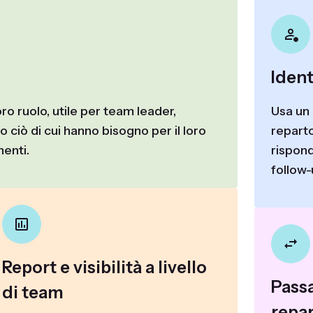
Ident
oro ruolo, utile per team leader,
Usa un
 ciò di cui hanno bisogno per il loro
reparto
nenti.
rispond
follow-
Report e visibilità a livello
Passa
di team
repar