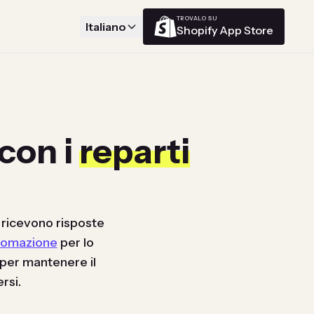
TROVALO SU
Italiano
Shopify App Store
 con i
reparti
ti ricevono risposte
tomazione
per lo
per mantenere il
rsi.