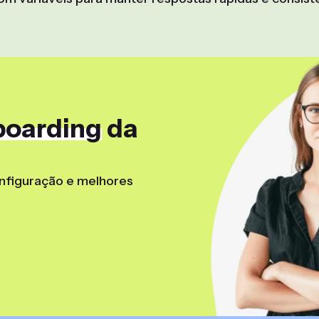
boarding
da
onfiguração e melhores