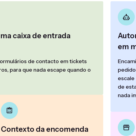
uma caixa de entrada
Auto
em m
formulários de contacto em tickets
Encami
aros, para que nada escape quando o
pedido
escale
de est
nada i
Contexto da encomenda