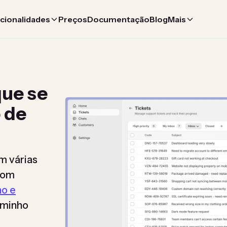
cionalidades
Preços
Documentação
Blog
Mais
ue se
 de
m várias
 com
ho e
aminho