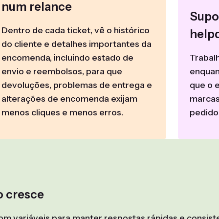
num relance
Supo
Dentro de cada ticket, vê o histórico
help
do cliente e detalhes importantes da
encomenda, incluindo estado de
Trabal
envio e reembolsos, para que
enquan
devoluções, problemas de entrega e
que o 
alterações de encomenda exijam
marcas
menos cliques e menos erros.
pedido
o cresce
variáveis para manter respostas rápidas e consistent