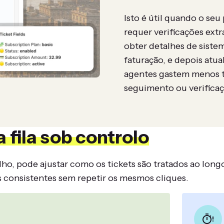
Isto é útil quando o se
requer verificações ext
obter detalhes de sist
faturação, e depois atua
agentes gastem menos t
seguimento ou verifica
 fila sob controlo
alho, pode ajustar como os tickets são tratados ao lon
 consistentes sem repetir os mesmos cliques.