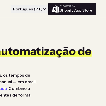
ENCONTRE NA
Português (PT)
Shopify App Store
automatização de
s, os tempos de
manual — em email,
cada
. Combine a
rentes de forma